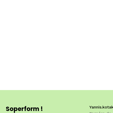
Soperform !
Yannis.kot